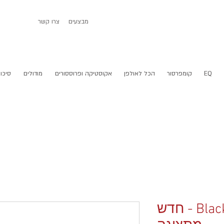
מבצעים
צרו קשר
EQ
קומפרסור
הכל לאולפן
אקוסטיקה ופרוססורים
מודולים
סיכום
Black Lion Audio EXP - חדש