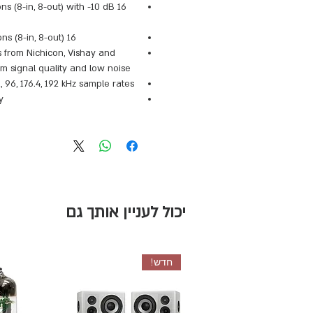
ons (8-in, 8-out) with -10 dB
16 ADAT digital connections (8-in, 8-out)
from Nichicon, Vishay and
signal quality and low noise
, 96, 176.4, 192 kHz sample rates
y
יכול לעניין אותך גם
חדש!