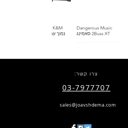
תצוגה מהירה
Dangerous Music
תצוגה מהירה
K&M סטנד מיקרופון
2Buss XT סאמינג
נמוך עם בום טלסקופי
שאל אותנו על הנחת כמות
שאל אותנו על הנחת כמות
:צרו קשר
03-7977707
תצוגה מהירה
הזמנות מיוחדות
תצוגה מהירה
RTM SM911 Recording
Tape 1"
sales@joavshdema.com