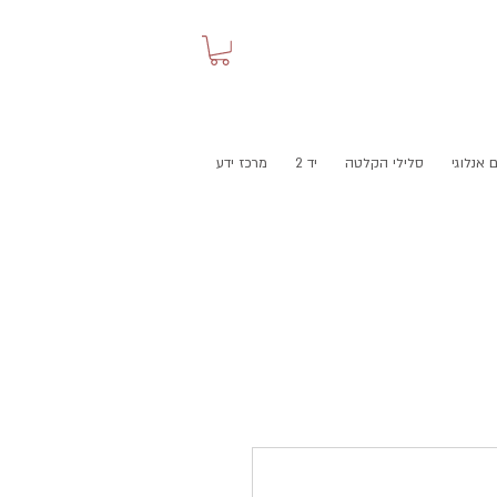
 אנלוגי
סלילי הקלטה
יד 2
מרכז ידע