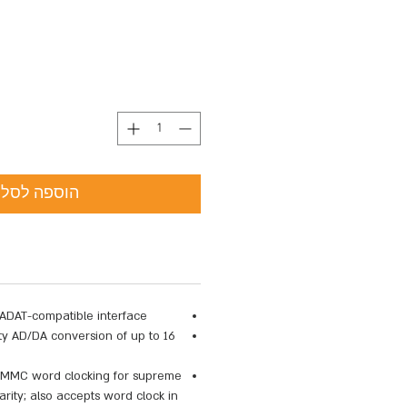
הוספה לסל
 ADAT-compatible interface
lity AD/DA conversion of up to
ro MMC word clocking for supreme
ity; also accepts word clock in