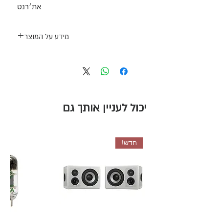
את׳רנט
מידע על המוצר
The
Metric Halo LIO-8 mkIV
is a precision
USB audio interface and 8-channel
A/D-D/A converter offering an
advanced feature set and a hybrid
DSP/FPGA processing system and
יכול לעניין אותך גם
hosting a powerful software package
that includes over 100 zero-latency
plug-ins.
ממשק אודיו בחיבור רשת ויו.אס.בי.סי
חדש!
איכות סאונד עליונה
שקוף ומשובח
192 kHz Converter
8 סמפלים לייטנסי
MH link
DSP license
EdgeBus slot