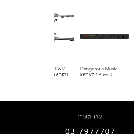
תצוגה מהירה
Dangerous Music
תצוגה מהירה
K&M סטנד מיקרופון
2Buss XT סאמינג
נמוך עם בום טלסקופי
שאל אותנו על הנחת כמות
שאל אותנו על הנחת כמות
:צרו קשר
03-7977707