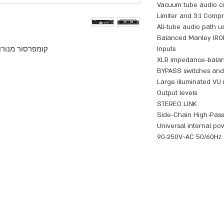
Vacuum tube audio ci
All-tube audio path u
Balanced Manley IRO
קומפרסור מנורות
Inputs
XLR impedance-balan
BYPASS switches an
Large illuminated VU
Output levels
STEREO LINK
Side-Chain High-Pass 
Universal internal p
90-250V~AC 50/60Hz