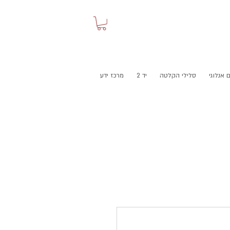
 אנלוגי
סלילי הקלטה
יד 2
מרכז ידע