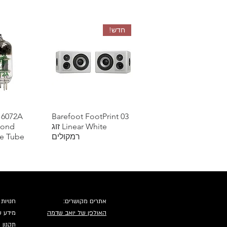
חדש!
תצוגה מהירה
Barefoot FootPrint 03
תצוגה 
 6072A
Linear White זוג
mond
רמקולים
e Tube
שאל אותנו על הנחת כמות
אתרים מקושרים:
חנויות 
האולפן של יואב שדמה
מידע ע
תקנון