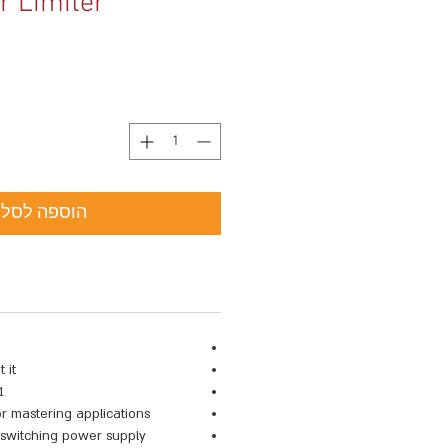
 Limiter
הוספה לסל
d
it”
ration
or mastering applications
switching power supply