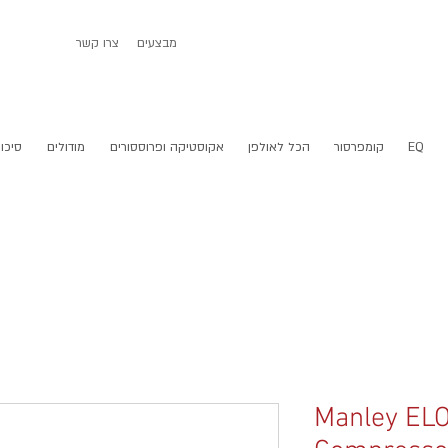
מבצעים
צרו קשר
EQ
קומפרסור
הכל לאולפן
אקוסטיקה ופרוססורים
מודולים
סיכום
Manley ELO