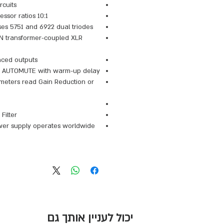
rcuits
10:1 Limiter and 3:1 Compressor ratios
ses 5751 and 6922 dual triodes
N transformer-coupled XLR
ced outputs
d AUTOMUTE with warm-up delay
 meters read Gain Reduction or
Filter
ower supply operates worldwide
יכול לעניין אותך גם