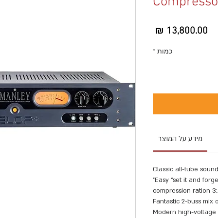
Compressor
מחיר
כמות
*
מידע על המוצר
Classic all-tube soun
Easy “set it and forget 
3:1 compression 
Fantastic 2-buss mix 
Modern high-voltage 