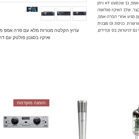
מפ, כך שכמעט לא ניתן
קצר. שלב האיקיו (שלושה
 הרץ עד 20 קילוהרץ) מגיע אחרי הפרה-אמפ,
והדה-אססר עם הלימיטר סוגרים את השרשרת. כניסת DI מובנית
ם לגיטרות, בס וקלידים,
ואיקיו בסגנון פולטק עם ד
הזמנה מוקדמת