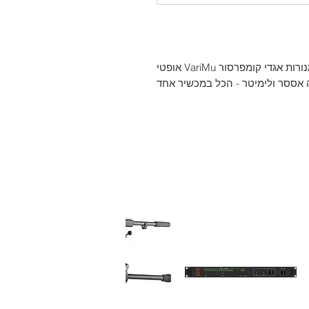
ערוץ הקלטה מנורות מלא עם פרה אמפ מנורות אגדי קומפרסור VariMu אופטי
ה אססר ולימיטר - הכל במכשיר אחד