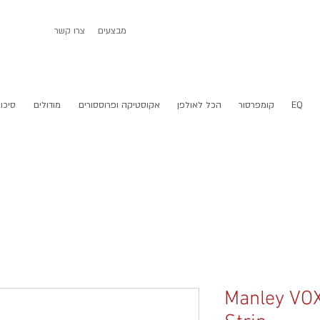
מבצעים
צרו קשר
EQ
קומפרסור
הכל לאולפן
אקוסטיקה ופרוססורים
מודולים
סיכום
Manley VO