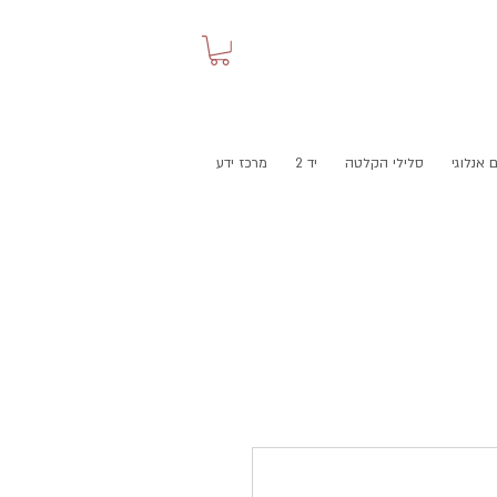
 אנלוגי
סלילי הקלטה
יד 2
מרכז ידע