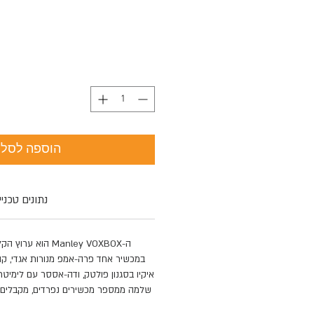
הוספה לסל
נתונים טכניי
ה-Manley VOXBOX הו
איקיו בסגנון פולטק, ודה-אססר עם לימיט
שלמה ממספר מכשירים נפרדים, מקבלים 