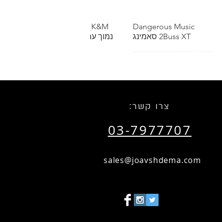
תצוגה מהירה
Dangerous Music
תצוגה מהירה
K&M סטנד מיקרופון
2Buss XT סאמינג
נמוך עם בום טלסקופי
שאל אותנו על הנחת כמות
שאל אותנו על הנחת כמות
:צרו קשר
03-7977707
תצוגה מהירה
הזמנות מיוחדות
תצוגה מהירה
RTM SM911 Recording
Tape 1"
sales@joavshdema.com