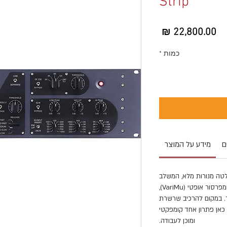
Strip
מחיר
כמות
*
ם
מידע על המוצר
א ערוץ הקלטה מנורות מלא, המשלב
במכשיר אחד פרה-אמפ מנורות אגדי, קומפרסור אופטי (VariMu),
ר. במקום להרכיב שרשרת
כאן פתרון אחד קומפקטי
ומוכן לעבודה.