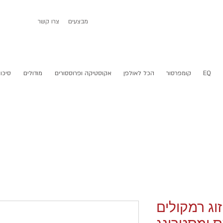
מבצעים
צרו קשר
EQ
קומפרסור
הכל לאולפן
אקוסטיקה ופרוססורים
מודולים
סיכום
PSI A226 זוג רמקולים