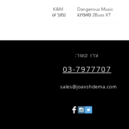
תצוגה מהירה
Dangerous Music
תצוגה מהירה
K&M סטנד מיקרופון
2Buss XT סאמינג
נמוך עם בום טלסקופי
שאל אותנו על הנחת כמות
שאל אותנו על הנחת כמות
:צרו קשר
03-7977707
תצוגה מהירה
הזמנות מיוחדות
תצוגה מהירה
RTM SM911 Recording
Tape 1"
sales@joavshdema.com