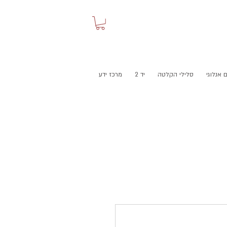
 אנלוגי
סלילי הקלטה
יד 2
מרכז ידע