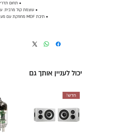
• תחום תדרים: 20Hz–23kHz ב-
• עוצמת קול מרבית: עד 112dB לפי תקן 75
• תיבת MDF מחוזקת עם מערכת Bass Reflex כפולה
יכול לעניין אותך גם
חדש!