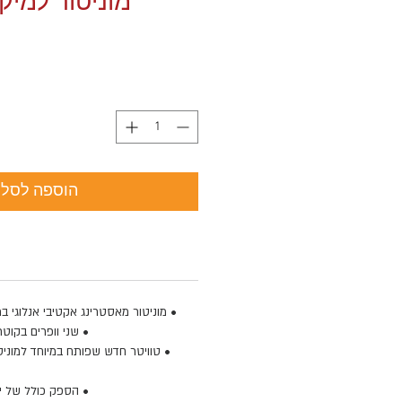
מוניטור למיק
הוספה לסל
• מוניטור מאסטרינג אקטיבי אנלוגי בתצורת 3-Way
• שני וופרים בקוטר 10 אינץ׳ בסידור סימ
• טוויטר חדש שפותח במיוחד למוניטו
• הספק כולל של יותר מ-700W 