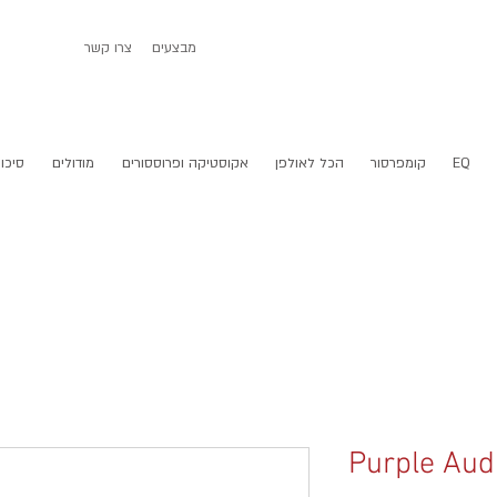
מבצעים
צרו קשר
EQ
קומפרסור
הכל לאולפן
אקוסטיקה ופרוססורים
מודולים
סיכום
Purple Aud