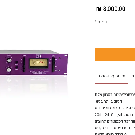
מחיר
כמות
*
י
מידע על המוצר
סור/לימיטר בסגנון 1176
הטוב ביותר בסוגו
 נגינה, גטרות,תופים ובס
4:, 8:1, 12:1, 20:1
ר "כל הכפתורים לחוצים
דיו טרנזיסטורי דיסקריט
A מגבר מוצא קלאס