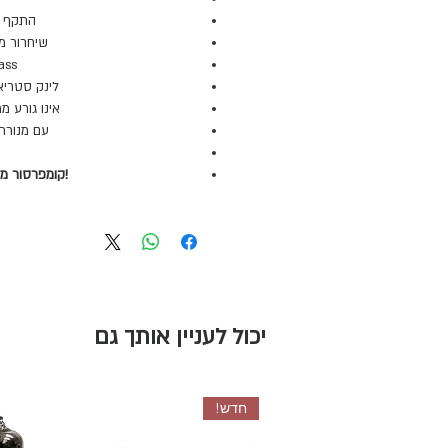
התקף מהיר -800
שיחרור מ-50 אלפיות ועד 1.1 ש
ByPass מע
לינק סטריאו
אינו גורע ממתח 
עם מנורת לד
!קומפרסור מ
יכול לעניין אותך גם
חדש!