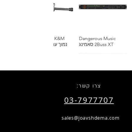
תצוגה מהירה
Dangerous Music
תצוגה מהירה
K&M סטנד מיקרופון
2Buss XT סאמינג
נמוך עם בום טלסקופי
שאל אותנו על הנחת כמות
שאל אותנו על הנחת כמות
:צרו קשר
03-7977707
תצוגה מהירה
הזמנות מיוחדות
תצוגה מהירה
RTM SM911 Recording
Tape 1"
sales@joavshdema.com