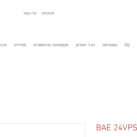
מבצעים
צרו קשר
EQ
קומפרסור
הכל לאולפן
אקוסטיקה ופרוססורים
מודולים
סיכום
BAE 24VP