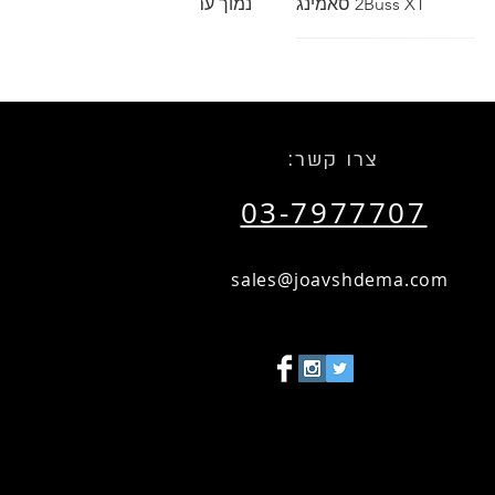
2Buss XT סאמינג
נמוך עם בום טלסקופי
שאל אותנו על הנחת כמות
שאל אותנו על הנחת כמות
:צרו קשר
03-7977707
תצוגה מהירה
הזמנות מיוחדות
תצוגה מהירה
RTM SM911 Recording
Tape 1"
sales@joavshdema.com