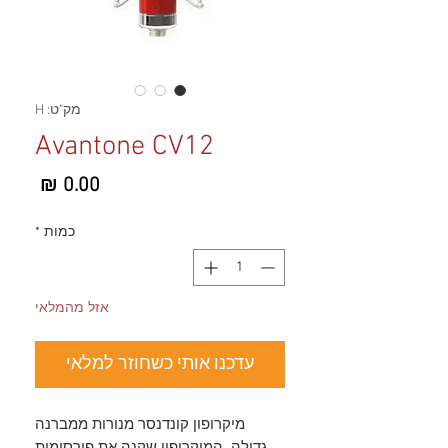
מק"ט: H
Avantone CV12
מחיר
כמות
*
אזל מהמלאי
עדכנו אותי כשחוזר למלאי
מיקרופון קונדנסר מנורות ממברנה
גדולה, המיקרופון שקנה את פירסומות